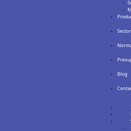
S
M
Produ
Secto
Norma
Presu
Blog
Conta