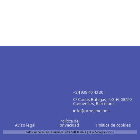
+34 938 40 40 30
C/ Carlos Buhigas, 4 G-H, 08420,
Canovelles, Barcelona
info@proesme.net
Política de
Aviso legal
privacidad
Política de cookies
Todos los derechos reservados. PROESME © 2023 | Diseñado por
Voriqa