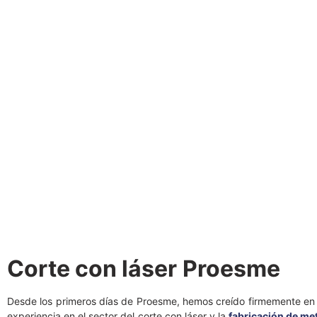
Corte con láser
Proesme
Desde los primeros días de Proesme, hemos creído firmemente en 
experiencia en el sector del corte con láser y la
fabricación de me