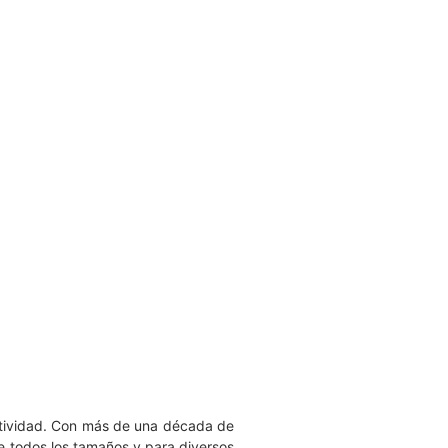
ctividad. Con más de una década de
e todos los tamaños y para diversos