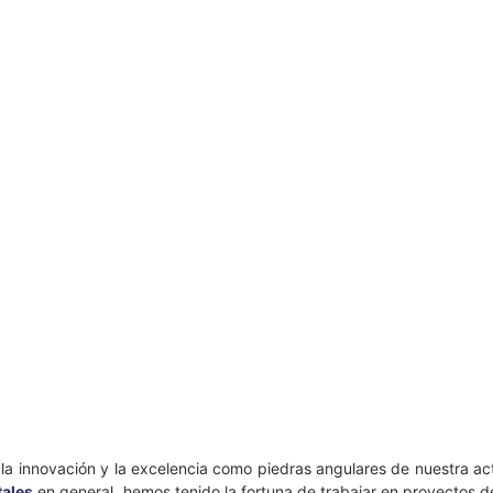
la innovación y la excelencia como piedras angulares de nuestra a
tales
en general, hemos tenido la fortuna de trabajar en proyectos d