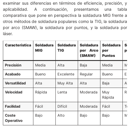
examinar sus diferencias en términos de eficiencia, precisión, y
aplicabilidad. A continuación, presentamos una tabla
comparativa que pone en perspectiva la soldadura MIG frente a
otros métodos de soldadura populares como la TIG, la soldadura
por arco (SMAW), la soldadura por puntos, y la soldadura por
láser.
Característica
Soldadura
Soldadura
Soldadura
Soldadura
So
MIG
TIG
por Arco
por
po
(SMAW)
Puntos
Precisión
Media
Alta
Baja
Media
Mu
Acabado
Bueno
Excelente
Regular
Bueno
Ex
Versatilidad
Alta
Muy Alta
Alta
Baja
Alt
Velocidad
Rápida
Lenta
Moderada
Muy
Rá
Rápida
Facilidad
Fácil
Difícil
Moderada
Fácil
Té
Coste
Bajo
Alto
Bajo
Bajo
Mu
Operativo